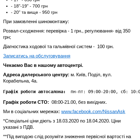
- 18"-19" - 700 грн
- 20" та вище - 950 грн
При замовленні шиномонтажу:
Розвал-сходження: перевірка - 1 грн., регулювання- від 350
грн;
Діагностика ходової та гальмівної систем - 100 грн.
Записатись на обслуговування
Чекаємо
Вас в наш
ому
автоцентр
і
.
Адреса дилерського центру:
м. Київ, Поділ, вул.
Корабельна, 4а.
Графік роботи автосалона:
  пн-пт: 09:00-20:00, сб: 10:
Граф
і
к р
о
бот
и
СТО:
08:00-21.00, без вихідних.
Ми в соціальних мережах:
www.facebook.com/NissanAsk
*Спеціальні ціни діють з 18.03.2020 по 18.04.2020. Ціни
указані з ПДВ.
**Під вигодою слід розуміти зниження первісної вартості на